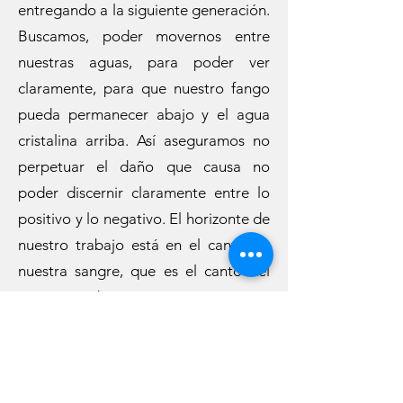
entregando a la siguiente generación.
Buscamos, poder movernos entre
nuestras aguas, para poder ver
claramente, para que nuestro fango
pueda permanecer abajo y el agua
cristalina arriba. Así aseguramos no
perpetuar el daño que causa no
poder discernir claramente entre lo
positivo y lo negativo. El horizonte de
nuestro trabajo está en el canto de
nuestra sangre, que es el canto del
espíritu y de nuestra esencia como
humanidad. Recordamos y
reclamamos la profunda sabiduría del
canto y la danza de origen; de lo que
vinimos a ser en plenitud en la tierra.